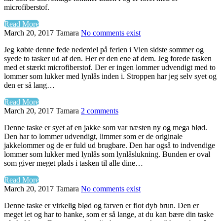
microfiberstof.
Read More
March 20, 2017
Tamara
No comments exist
Jeg købte denne fede nederdel på ferien i Vien sidste sommer og
syede to tasker ud af den. Her er den ene af dem. Jeg forede tasken
med et stærkt microfiberstof. Der er ingen lommer udvendigt med to
lommer som lukker med lynlås inden i. Stroppen har jeg selv syet og
den er så lang…
Read More
March 20, 2017
Tamara
2 comments
Denne taske er syet af en jakke som var næsten ny og mega blød.
Den har to lommer udvendigt, limmer som er de originale
jakkelommer og de er fuld ud brugbare. Den har også to indvendige
lommer som lukker med lynlås som lynlåslukning. Bunden er oval
som giver meget plads i tasken til alle dine…
Read More
March 20, 2017
Tamara
No comments exist
Denne taske er virkelig blød og farven er flot dyb brun. Den er
meget let og har to hanke, som er så lange, at du kan bære din taske