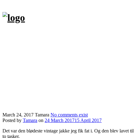
Skip
to
content
Hjem
Tasker
Andre kreationer
Butik
Om
Kontakt
Min blog Hverdagensbedrifter.dk
English
March 24, 2017
Tamara
No comments exist
Posted by
Tamara
on
24 March 2017
15 April 2017
Det var den blødeste vintage jakke jeg fik fat i. Og den blev lavet til
to tasker.