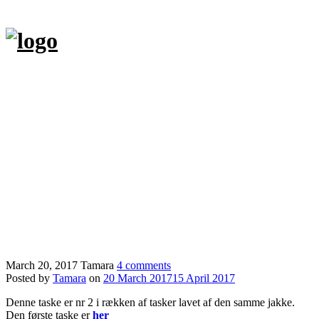
Skip
to
content
Hjem
Tasker
Andre kreationer
Butik
Om
Kontakt
Min blog Hverdagensbedrifter.dk
English
March 20, 2017
Tamara
4 comments
Posted by
Tamara
on
20 March 2017
15 April 2017
Denne taske er nr 2 i rækken af tasker lavet af den samme jakke.
Den første taske er
her