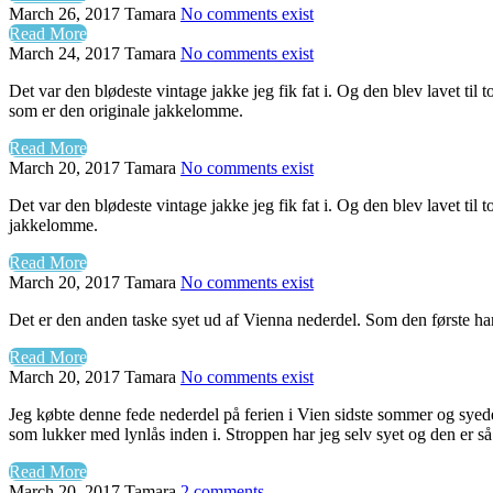
March 26, 2017
Tamara
No comments exist
Read More
March 24, 2017
Tamara
No comments exist
Det var den blødeste vintage jakke jeg fik fat i. Og den blev lavet 
som er den originale jakkelomme.
Read More
March 20, 2017
Tamara
No comments exist
Det var den blødeste vintage jakke jeg fik fat i. Og den blev lavet t
jakkelomme.
Read More
March 20, 2017
Tamara
No comments exist
Det er den anden taske syet ud af Vienna nederdel. Som den første har
Read More
March 20, 2017
Tamara
No comments exist
Jeg købte denne fede nederdel på ferien i Vien sidste sommer og syed
som lukker med lynlås inden i. Stroppen har jeg selv syet og den er 
Read More
March 20, 2017
Tamara
2 comments