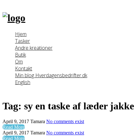
Skip
to
content
Hjem
Tasker
Andre kreationer
Butik
Om
Kontakt
Min blog Hverdagensbedrifter.dk
English
Tag:
sy en taske af læder jakke
April 9, 2017
Tamara
No comments exist
Read More
April 9, 2017
Tamara
No comments exist
Read More