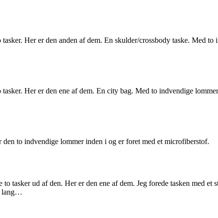
til to tasker. Her er den anden af dem. En skulder/crossbody taske. Me
il to tasker. Her er den ene af dem. En city bag. Med to indvendige lo
 den to indvendige lommer inden i og er foret med et microfiberstof.
e to tasker ud af den. Her er den ene af dem. Jeg forede tasken med et
så lang…