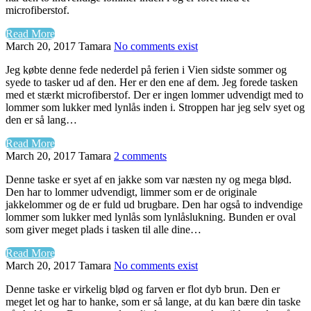
microfiberstof.
Read More
March 20, 2017
Tamara
No comments exist
Jeg købte denne fede nederdel på ferien i Vien sidste sommer og
syede to tasker ud af den. Her er den ene af dem. Jeg forede tasken
med et stærkt microfiberstof. Der er ingen lommer udvendigt med to
lommer som lukker med lynlås inden i. Stroppen har jeg selv syet og
den er så lang…
Read More
March 20, 2017
Tamara
2 comments
Denne taske er syet af en jakke som var næsten ny og mega blød.
Den har to lommer udvendigt, limmer som er de originale
jakkelommer og de er fuld ud brugbare. Den har også to indvendige
lommer som lukker med lynlås som lynlåslukning. Bunden er oval
som giver meget plads i tasken til alle dine…
Read More
March 20, 2017
Tamara
No comments exist
Denne taske er virkelig blød og farven er flot dyb brun. Den er
meget let og har to hanke, som er så lange, at du kan bære din taske